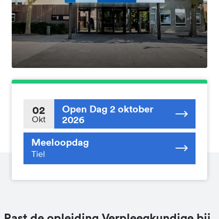
Open Dag 2 oktober
02
2026
Okt
Meeloopdag
Tiel
Past de opleiding Verpleegkundige bij