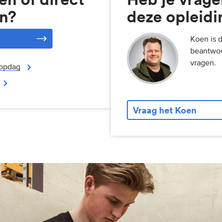
n?
deze opleidi
Koen is 
beantwoo
vragen.
opdag
Vraag het Koen