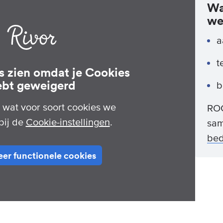
Wa
we
a
t
ts zien omdat je Cookies
ebt geweigerd
b
n wat voor soort cookies we
ROC
bij de
Cookie-instellingen
.
sam
bed
er functionele cookies