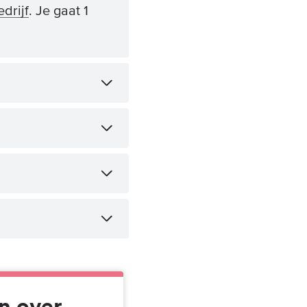
drijf
. Je gaat 1
n over