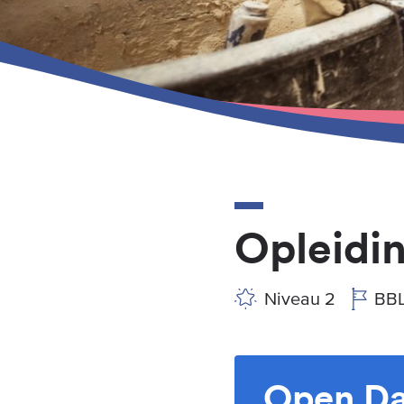
Opleidin
Niveau 2
BB
Open Da