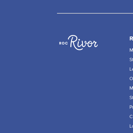
R
M
S
L
O
M
S
P
C
L