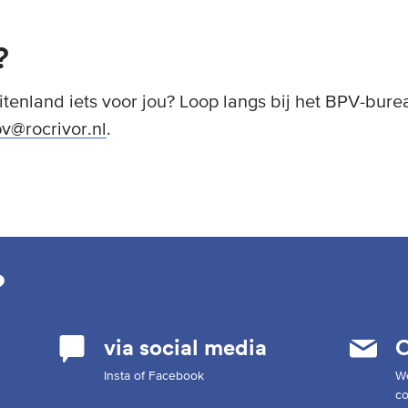
?
uitenland iets voor jou? Loop langs bij het BPV-bur
v@rocrivor.nl
.
?
via social media
C
Insta of Facebook
W
co