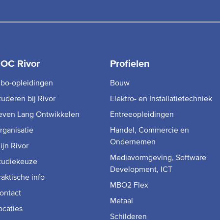
OC Rivor
Profielen
bo-opleidingen
Bouw
tuderen bij Rivor
Elektro- en Installatietechniek
even Lang Ontwikkelen
Entreeopleidingen
rganisatie
Handel, Commercie en
Ondernemen
ijn Rivor
Mediavormgeving, Software
tudiekeuze
Development, ICT
raktische info
MBO2 Flex
ontact
Metaal
ocaties
Schilderen