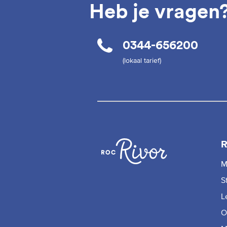
Heb je vragen
0344-656200
(lokaal tarief)
R
M
S
L
O