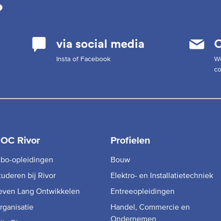
?
via social media
C
Insta of Facebook
W
co
OC Rivor
Profielen
bo-opleidingen
Bouw
tuderen bij Rivor
Elektro- en Installatietechniek
even Lang Ontwikkelen
Entreeopleidingen
rganisatie
Handel, Commercie en
Ondernemen