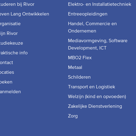
tuderen bij Rivor
Elektro- en Installatietechniek
even Lang Ontwikkelen
Entreeopleidingen
rganisatie
Handel, Commercie en
Ondernemen
ijn Rivor
Mediavormgeving, Software
tudiekeuze
Development, ICT
raktische info
MBO2 Flex
ontact
Metaal
ocaties
Schilderen
oeken
Transport en Logistiek
anmelden
Welzijn (kind en opvoeden)
Zakelijke Dienstverlening
Zorg