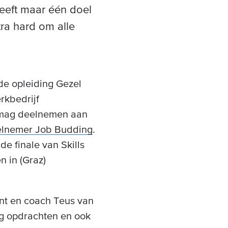
heeft maar één doel
tra hard om alle
 de opleiding Gezel
rkbedrijf
ij mag deelnemen aan
eelnemer Job Budding
.
de finale van Skills
 in (Graz)
ent en coach Teus van
ang opdrachten en ook