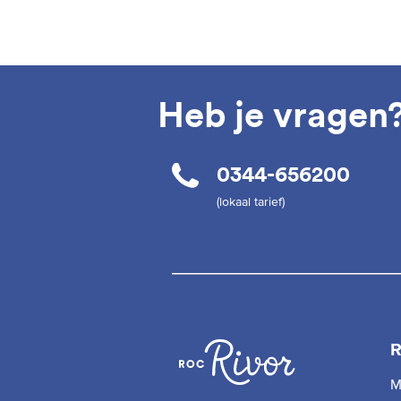
Heb je vragen
0344-656200
(lokaal tarief)
R
M