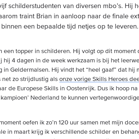
vijf schilderstudenten van diversen mbo’s. Hij 
aarom traint Brian in aanloop naar de finale ex
binnen een bepaalde tijd netjes op te leveren.
en een topper in schilderen. Hij volgt op dit moment
j hij 4 dagen in de week werkzaam is bij het leerwe
g in Geldermalsen. Hij vindt het “heel gaaf” dat h
 net zo strijdlustig als
onze vorige Skills Heroes d
aar de Europese Skills in Oostenrijk. Dus ik hoop na 
l kampioen’ Nederland te kunnen vertegenwoordigen
it moment oefen ik zo’n 120 uur samen met mijn doc
ale in maart krijg ik verschillende schilder en beh