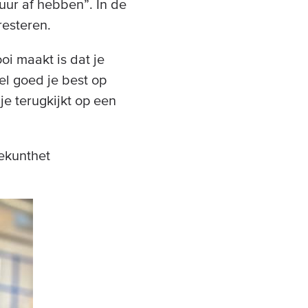
 uur af hebben”. In de
resteren.
oi maakt is dat je
el goed je best op
je terugkijkt op een
jekunthet