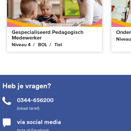
Gespecialiseerd Pedagogisch
Onder
Medewerker
Niveau
Niveau 4
BOL
Tiel
Heb je vragen?
0344-656200
(lokaal tarief)
via social media
Insta of Facebook