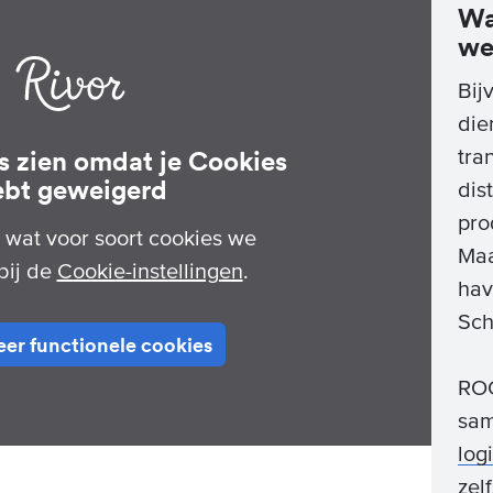
Wa
we
Bij
die
ts zien omdat je Cookies
tra
ebt geweigerd
dis
pro
n wat voor soort cookies we
Maa
bij de
Cookie-instellingen
.
hav
Sch
er functionele cookies
ROC
sam
log
zel