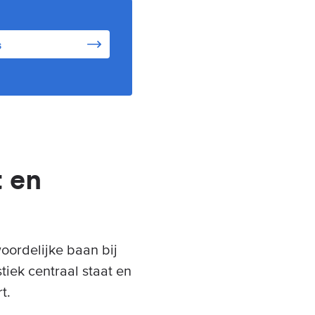
s
t en
oordelijke baan bij
stiek centraal staat en
t.