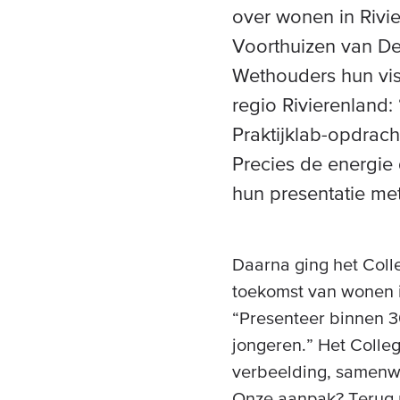
over wonen in Rivie
Voorthuizen van De
Wethouders hun vi
regio Rivierenland
Praktijklab-opdrach
Precies de energie 
hun presentatie me
Daarna ging het Coll
toekomst van wonen i
“Presenteer binnen 3
jongeren.” Het Colle
verbeelding, samenwer
Onze aanpak? Terug 