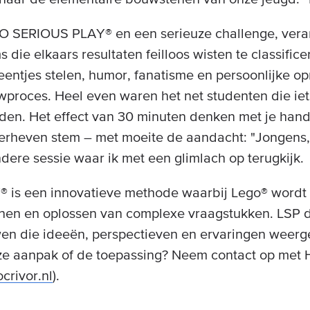
GO SERIOUS PLAY® en een serieuze challenge, vera
s die elkaars resultaten feilloos wisten te classifice
teentjes stelen, humor, fanatisme en persoonlijke 
proces. Heel even waren het net studenten die iets
en. Het effect van 30 minuten denken met je handen
 verheven stem – met moeite de aandacht: "Jongens,
ondere sessie waar ik met een glimlach op terugkijk.
is een innovatieve methode waarbij Lego® wordt 
nnen en oplossen van complexe vraagstukken. LSP 
en die ideeën, perspectieven en ervaringen weerg
ze aanpak of de toepassing? Neem contact op met H
crivor.nl
).