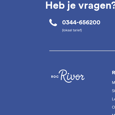
Heb je vragen
0344-656200
(lokaal tarief)
R
M
S
L
O