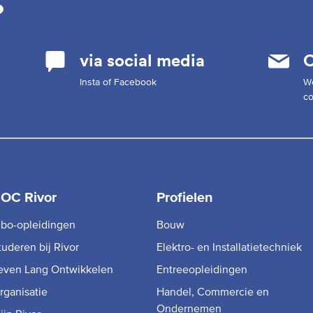
?
via social media
C
Insta of Facebook
W
co
OC Rivor
Profielen
bo-opleidingen
Bouw
tuderen bij Rivor
Elektro- en Installatietechniek
even Lang Ontwikkelen
Entreeopleidingen
rganisatie
Handel, Commercie en
Ondernemen