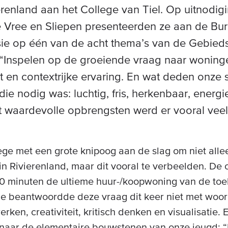
renland aan het College van Tiel. Op uitnodig
 Vree en Sliepen presenteerden ze aan de Bu
sie op één van de acht thema’s van de Gebie
: “Inspelen op de groeiende vraag naar woning
t en contextrijke ervaring. En wat deden onze
die nodig was: luchtig, fris, herkenbaar, energi
t waardevolle opbrengsten werd er vooral veel
ege met een grote knipoog aan de slag om niet alle
n Rivierenland, maar dit vooral te verbeelden. De 
0 minuten de ultieme huur-/koopwoning van de to
ge beantwoordde deze vraag dit keer niet met woo
ken, creativiteit, kritisch denken en visualisatie. 
naar de elementaire bouwstenen van onze jeugd: “