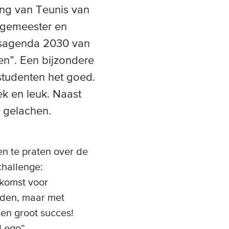
ing van Teunis van
rgemeester en
dsagenda 2030 van
en”. Een bijzondere
 studenten het goed.
ek en leuk. Naast
 gelachen.
en te praten over de
challenge:
ekomst voor
rden, maar met
Een groot succes!
Lego”.