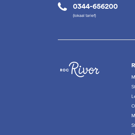
0344-656200
(lokaal tarief)
R
M
S
L
O
M
S
P