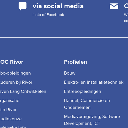
via social media
C
Insta of Facebook
W
co
OC Rivor
Profielen
bo-opleidingen
Bouw
tuderen bij Rivor
Elektro- en Installatietechniek
even Lang Ontwikkelen
Entreeopleidingen
rganisatie
Handel, Commercie en
Ondernemen
ijn Rivor
Mediavormgeving, Software
tudiekeuze
Development, ICT
raktische info