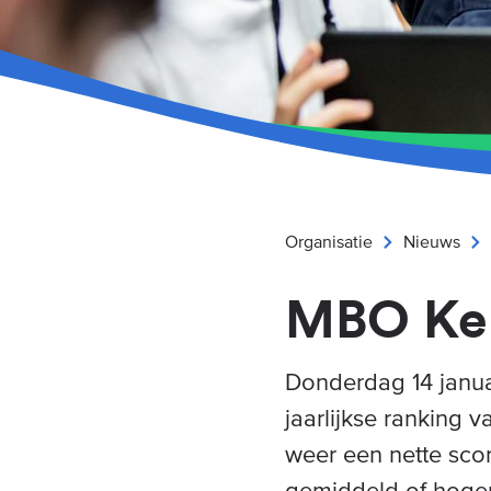
Organisatie
Nieuws
MBO Keu
Donderdag 14 janua
jaarlijkse ranking 
weer een nette sco
gemiddeld of hoger