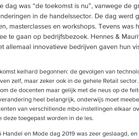
e dag was “de toekomst is nu”, vanwege de g
anderingen in de handelssector. De dag werd 
en, masterclasses en workshops. Tevens was he
e te gaan op bedrijfsbezoek. Hennes & Maurit
t allemaal innovatieve bedrijven gaven hun vi
ekomst keihard begonnen: de gevolgen van technolo
jven zelf, maar zeker ook in de gehele Retail sect
 om de docenten maar gelijk met de neus op de feit
 verandering heel belangrijk, onderwijs moet mee
nten van verschillende mbo-instellingen elkaar o
 deze toegepast worden in de les.
Handel en Mode dag 2019 was zeer geslaagd, en 