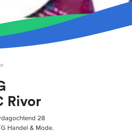
or
G
 Rivor
erdagochtend 28
 BTG Handel & Mode.