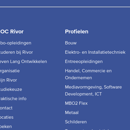
OC Rivor
Profielen
bo-opleidingen
Bouw
tuderen bij Rivor
Elektro- en Installatietechniek
even Lang Ontwikkelen
Entreeopleidingen
rganisatie
Handel, Commercie en
Ondernemen
ijn Rivor
Mediavormgeving, Software
tudiekeuze
Development, ICT
raktische info
MBO2 Flex
ontact
Metaal
ocaties
Schilderen
oeken