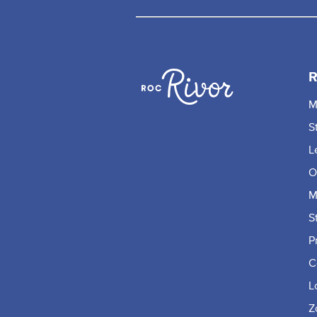
R
M
S
L
O
M
S
P
C
L
Z