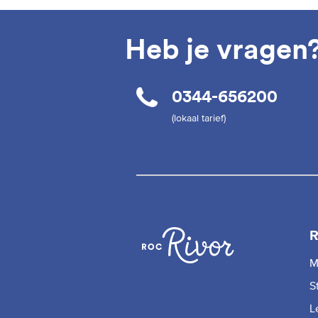
Heb je vragen
0344-656200
(lokaal tarief)
R
M
S
L