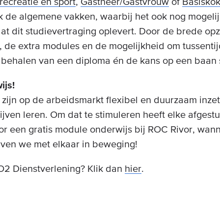
ecreatie en sport
,
Gastheer/Gastvrouw
of
Basisko
 de algemene vakken, waarbij het ook nog mogelijk 
t dit studievertraging oplevert. Door de brede opz
de extra modules en de mogelijkheid om tussentijd
 behalen van een diploma én de kans op een baan s
ijs!
zijn op de arbeidsmarkt flexibel en duurzaam inzet
ijven leren. Om dat te stimuleren heeft elke afges
r een gratis module onderwijs bij ROC Rivor, wan
ijven we met elkaar in beweging!
2 Dienstverlening? Klik dan
hier
.