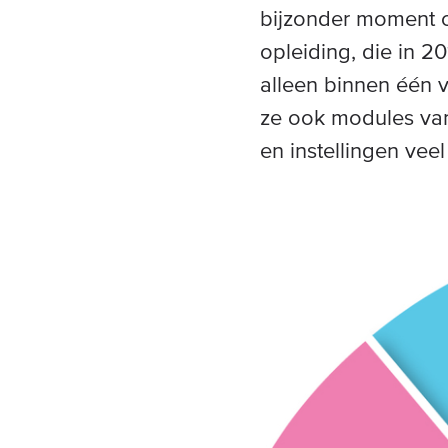
bijzonder moment o
opleiding, die in 2
alleen binnen één 
ze ook modules va
en instellingen vee