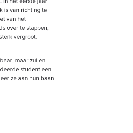
k
. In het eerste jaar
is van richting te
et van het
s over te stappen,
terk vergroot.
baar, maar zullen
tudeerde student een
neer ze aan hun baan