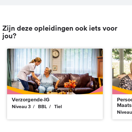
Zijn deze opleidingen ook iets voor
jou?
Verzorgende-IG
Perso
Maats
Niveau 3
BBL
Tiel
Niveau